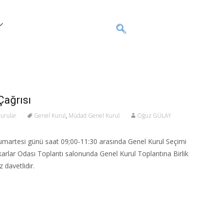
Çağrısı
urular
Genel Kurul
,
Müdad Genel Kurul
Oğuz GÜLAY
martesi günü saat 09;00-11:30 arasında Genel Kurul Seçimi
karlar Odası Toplantı salonunda Genel Kurul Toplantına Birlik
 davetlidir.