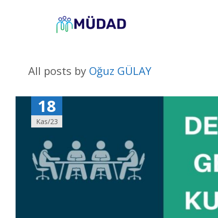
All posts by
Oğuz GÜLAY
18
Kas/23