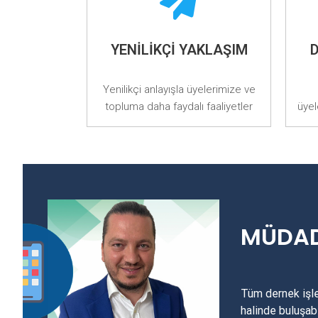
YENILIKÇI YAKLAŞIM
Yenilikçi anlayışla üyelerimize ve
topluma daha faydalı faaliyetler
üyel
MÜDAD
Tüm dernek işle
halinde buluşa