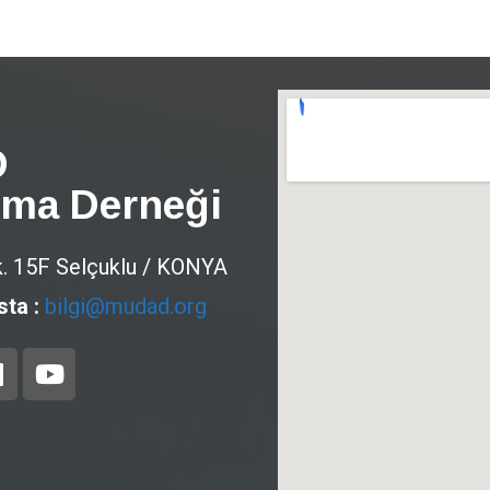
D
ma Derneği
. 15F Selçuklu / KONYA
sta :
bilgi@mudad.org