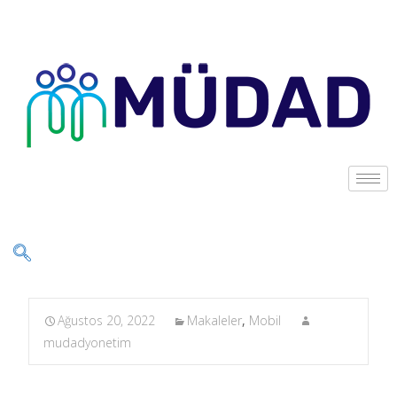
Ağustos 20, 2022
Makaleler
,
Mobil
mudadyonetim