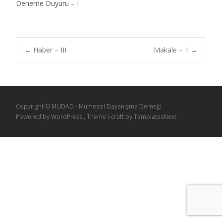
Deneme Duyuru – I
←
Haber – III
Makale – II
→
Copyright © MÜDAD - Mümessil Dayanışma Derneği
Powered by WordPress
, Theme
i-craft
by TemplatesNext.