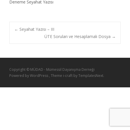
Deneme Seyahat Yazısı
←
Seyahat Yazısı – III
ÜTE Soruları ve Hesaplamalı Dosya
→
Copyright © MÜDAD - Mümessil Dayanışma Derneği
Powered by WordPress
, Theme
i-craft
by TemplatesNext.