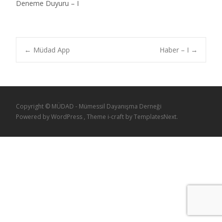
Deneme Duyuru – I
←
Müdad App
Haber – I
→
Copyright © MÜDAD - Mümessil Dayanışma Derneği
Powered by WordPress
, Theme
i-craft
by TemplatesNext.