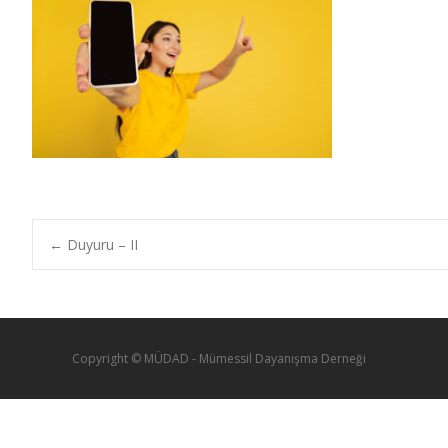
←
Duyuru – II
Copyright © MÜDAD - Mümessil Dayanışma Derneği