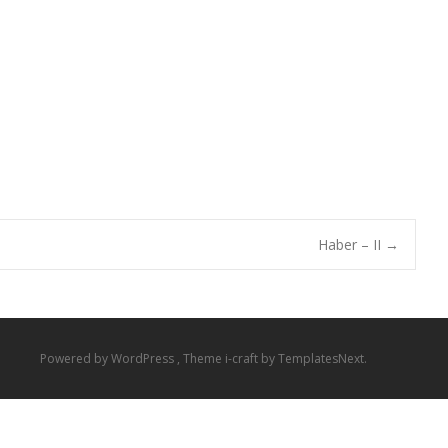
Haber – II
→
Powered by WordPress
, Theme
i-craft
by TemplatesNext.