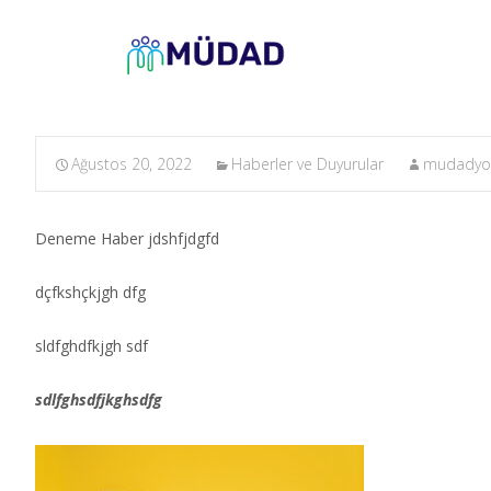
Ağustos 20, 2022
Haberler ve Duyurular
mudadyo
Deneme Haber jdshfjdgfd
dçfkshçkjgh dfg
sldfghdfkjgh sdf
sdlfghsdfjkghsdfg